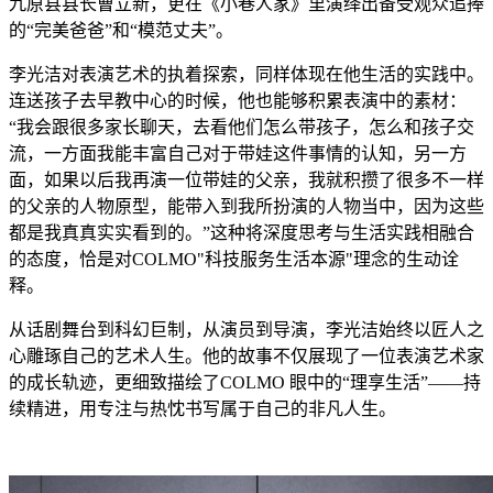
九原县县长曹立新，更在《小巷人家》里演绎出备受观众追捧
的“完美爸爸”和“模范丈夫”。
李光洁对表演艺术的执着探索，同样体现在他生活的实践中。
连送孩子去早教中心的时候，他也能够积累表演中的素材：
“我会跟很多家长聊天，去看他们怎么带孩子，怎么和孩子交
流，一方面我能丰富自己对于带娃这件事情的认知，另一方
面，如果以后我再演一位带娃的父亲，我就积攒了很多不一样
的父亲的人物原型，能带入到我所扮演的人物当中，因为这些
都是我真真实实看到的。”这种将深度思考与生活实践相融合
的态度，恰是对COLMO"科技服务生活本源"理念的生动诠
释。
从话剧舞台到科幻巨制，从演员到导演，李光洁始终以匠人之
心雕琢自己的艺术人生。他的故事不仅展现了一位表演艺术家
的成长轨迹，更细致描绘了COLMO 眼中的“理享生活”——持
续精进，用专注与热忱书写属于自己的非凡人生。