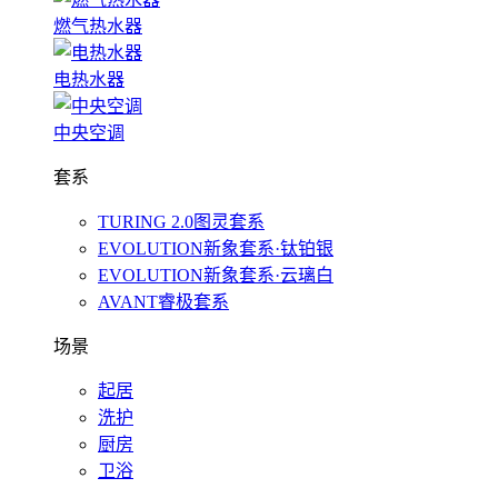
燃气热水器
电热水器
中央空调
套系
TURING 2.0图灵套系
EVOLUTION新象套系·钛铂银
EVOLUTION新象套系·云璃白
AVANT睿极套系
场景
起居
洗护
厨房
卫浴