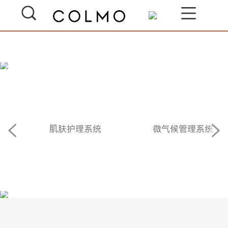
理享卫浴空间
以肌肤护理系统及微气候管理系统，打造
理享卫浴场景解决方案
肌肤护理系统
微气候管理系统
私人时刻，独享SPA