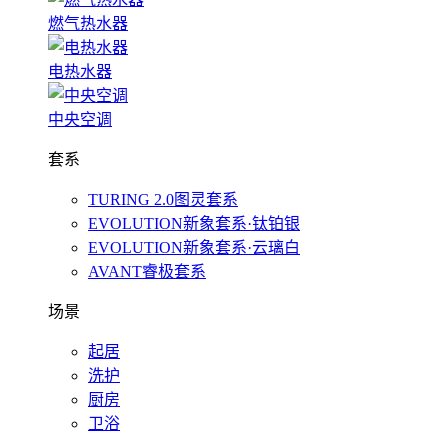
燃气热水器
电热水器
中央空调
套系
TURING 2.0图灵套系
EVOLUTION新象套系·钛铂银
EVOLUTION新象套系·云璃白
AVANT睿极套系
场景
起居
洗护
厨房
卫浴