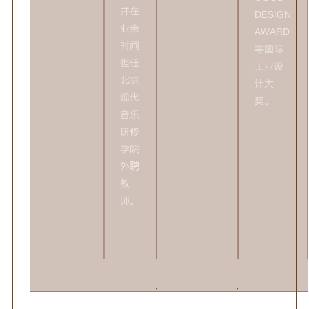
并在
DESIGN
业余
AWARD
时间
等国际
担任
工业设
北京
计大
现代
奖。
音乐
研修
学院
外聘
教
师。