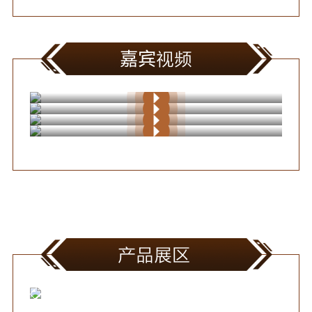
嘉宾视频
许知远
李星宇
Tiffany
对理想生活的见解：既跌宕人心又充满镇定
欧杰
理想生活就是自洽+对自然的理解
理想生活的捷径是先掌握自己的呼吸
理想的生活+打造家的智想
产品展区