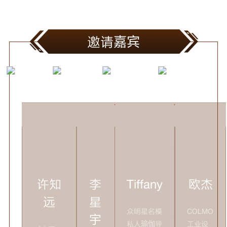
邀请嘉宾
许知
李
Tiffany
欧杰
远
星
众明星名模
COLMO
宇
私人瑜伽导
工业设