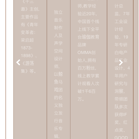
《十三
师,教学经
计总
邀》主创,
独立
验近20年,
监，7年
主要作品
音乐
中国首个线
工业设
有《青年
制作
上线下全平
计经
变革者：
人及
台瑜伽教育
验，19
梁启超
声学
品牌
年专研
1873-
空间
OMMA创
白电产
1898》、
设计
始人,拥有
品工业
《游荡
师,
百万粉丝,
设计，4
集》等。
以鲸
线上教学累
年用户
鱼马
计观看人次
研究与
戏团
破1千6百
洞察，
的名
万。
带领团
义独
队多次
立发
获得IF
行音
奖、红
乐专
点奖、
辑,
GOOD