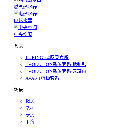
燃气热水器
电热水器
中央空调
套系
TURING 2.0图灵套系
EVOLUTION新象套系·钛铂银
EVOLUTION新象套系·云璃白
AVANT睿极套系
场景
起居
洗护
厨房
卫浴