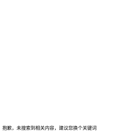
艺术家
审美是不断变化的，但不变的是审美背后的合理性。
马寅
阿那亚创始人兼总裁
美好生活一定是自己活出来的一种生命状态。
陈数
演员
我们内心安驻的那个地方，是否有被关注到过。
相关资讯
抱歉，未搜索到相关内容，建议您换个关键词