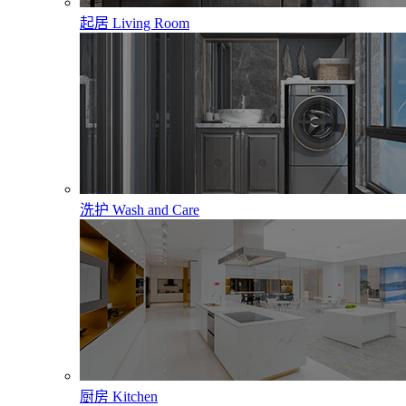
起居
Living Room
洗护
Wash and Care
厨房
Kitchen