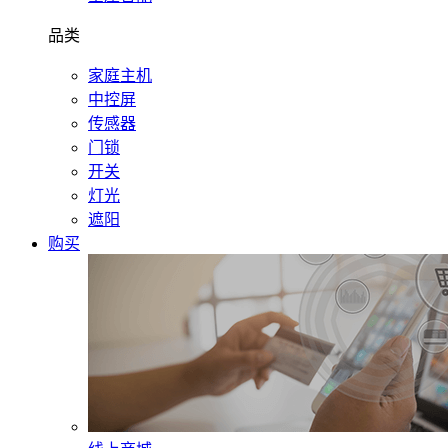
品类
家庭主机
中控屏
传感器
门锁
开关
灯光
遮阳
购买