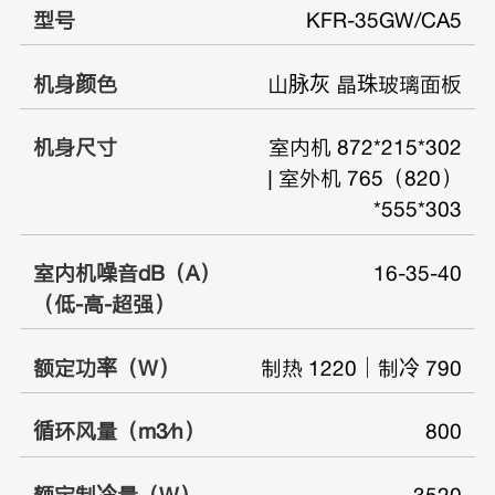
型号
KFR-35GW/CA5
机身颜色
山脉灰 晶珠玻璃面板
机身尺寸
室内机 872*215*302
| 室外机 765（820）
*555*303
室内机噪音dB（A）
16-35-40
（低-高-超强）
额定功率（W）
制热 1220｜制冷 790
循环风量（m3⁄h）
800
额定制冷量（W）
3520