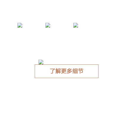
AVANT睿极大魔方空调挂机
AI无风感
净呼吸
石墨烯黑金翅
片
了解更多细节