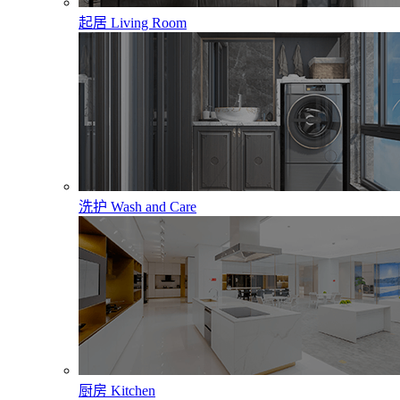
起居
Living Room
洗护
Wash and Care
厨房
Kitchen