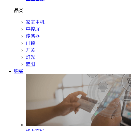
品类
家庭主机
中控屏
传感器
门锁
开关
灯光
遮阳
购买