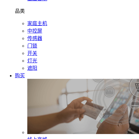
品类
家庭主机
中控屏
传感器
门锁
开关
灯光
遮阳
购买