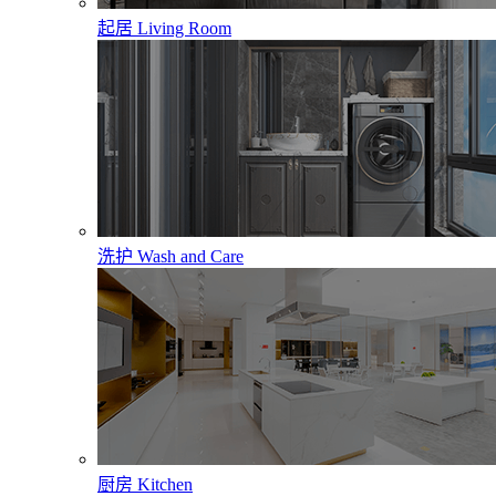
起居
Living Room
洗护
Wash and Care
厨房
Kitchen