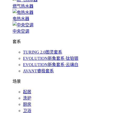
燃气热水器
电热水器
中央空调
套系
TURING 2.0图灵套系
EVOLUTION新象套系·钛铂银
EVOLUTION新象套系·云璃白
AVANT睿极套系
场景
起居
洗护
厨房
卫浴