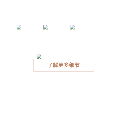
COLMO 图灵蒸箱 T2
直喷嫩蒸
智能活水系统
圆弧无缝穹顶
了解更多细节