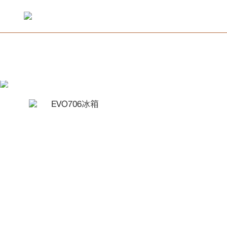
预
家
全
VOLUTION
VOLUTION
TURING
AVANT
线
线
约
服
常
使
电
美
入
晒
私
球
品
品
中
家
厨
全
全
家
洗
热
中
传
洗
COLMO
探索
上
下
安
务
见
用
设
宅
会
单
享
超
牌
牌
全
场
央
用
冰
房
屋
屋
庭
门
开
灯
遮
起
新象套系·钛
新象套系·云
2.0图灵
睿极套
衣
水
控
感
护
厨
卫
COLMO
APP
装/
商
门
政
问
手
备
大
有
有
活
级
新
活
屋
景
空
空
箱
电
用
智
主
锁
关
光
阳
居
机
器
屏
器
房
浴
城
店
保
策
题
册
联
师
礼
礼
动
个
闻
动
Wash
智
调
调
器
水
能
机
套系
铂银
璃白
系
Living
修
网
体
Bathroom
Kitchen
and
能
Room
Care
EVO706冰箱
家用空调
管线机
冰箱