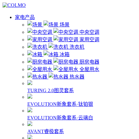
家电产品
场景
中央空调
家用空调
洗衣机
冰箱
厨房电器
全屋用水
热水器
TURING 2.0图灵套系
EVOLUTION新象套系·钛铂银
EVOLUTION新象套系·云璃白
AVANT睿极套系