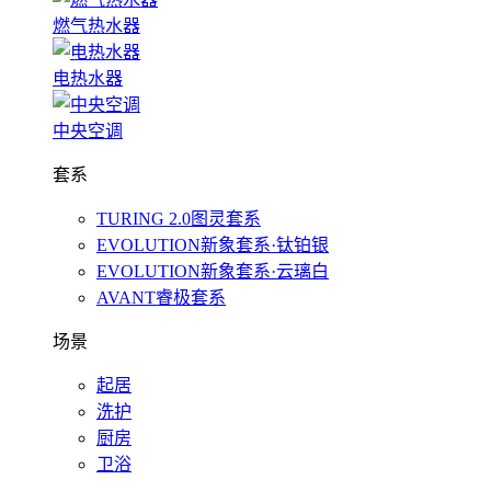
燃气热水器
电热水器
中央空调
套系
TURING 2.0图灵套系
EVOLUTION新象套系·钛铂银
EVOLUTION新象套系·云璃白
AVANT睿极套系
场景
起居
洗护
厨房
卫浴