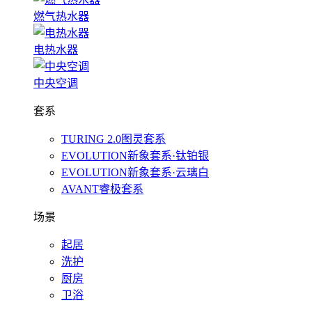
燃气热水器
电热水器
中央空调
套系
TURING 2.0图灵套系
EVOLUTION新象套系·钛铂银
EVOLUTION新象套系·云璃白
AVANT睿极套系
场景
起居
洗护
厨房
卫浴