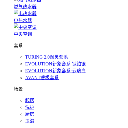
燃气热水器
电热水器
中央空调
套系
TURING 2.0图灵套系
EVOLUTION新象套系·钛铂银
EVOLUTION新象套系·云璃白
AVANT睿极套系
场景
起居
洗护
厨房
卫浴