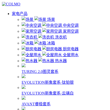
家电产品
场景
中央空调
家用空调
洗衣机
冰箱
厨房电器
全屋用水
热水器
TURING 2.0图灵套系
EVOLUTION新象套系·钛铂银
EVOLUTION新象套系·云璃白
AVANT睿极套系