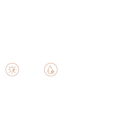
活水 健康无镁
变频速热
AI活水