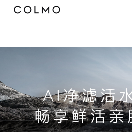
预
家
全
VOLUTION
VOLUTION
TURING
AVANT
中
家
厨
全
全
家
线
线
约
服
常
使
电
美
入
晒
私
球
品
品
洗
热
中
传
洗
场
央
用
冰
房
屋
屋
庭
门
开
灯
遮
COLMO
探索
上
下
安
务
见
用
设
宅
会
单
享
超
牌
牌
全
起
衣
水
控
感
新象套系·钛
新象套系·云
2.0图灵
睿极套
护
厨
卫
景
空
空
箱
电
用
智
主
锁
关
光
阳
COLMO
APP
装/
商
门
政
问
手
备
大
有
有
活
级
新
活
屋
居
机
器
屏
器
房
浴
调
调
器
水
能
机
城
店
保
策
题
册
联
师
礼
礼
动
个
闻
动
Wash
智
套系
铂银
璃白
系
Living
修
网
体
Bathroom
Kitchen
and
能
Room
Care
家用空调
管线机
冰箱