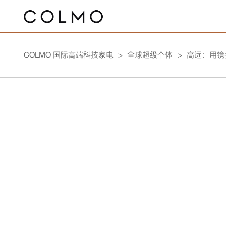
预
家
全
VOLUTION
VOLUTION
TURING
AVANT
中
家
厨
全
全
家
线
线
约
服
常
使
电
美
入
晒
私
球
品
品
洗
热
中
传
洗
场
央
用
冰
房
屋
屋
庭
门
开
灯
遮
COLMO
探索
上
下
安
务
见
用
设
宅
会
单
享
超
牌
牌
全
起
衣
水
控
感
新象套系·钛
新象套系·云
2.0图灵
睿极套
护
厨
卫
景
空
空
箱
电
用
智
主
锁
关
光
阳
COLMO
APP
装/
商
门
政
问
手
备
大
有
有
活
级
新
活
屋
居
机
器
屏
器
COLMO 国际高端科技家电
全球超级个体
高远：用镜
房
浴
调
调
器
水
能
机
城
店
保
策
题
册
联
师
礼
礼
动
个
闻
动
Wash
智
套系
铂银
璃白
系
Living
修
网
体
Bathroom
Kitchen
and
能
Room
Care
家用空调
管线机
冰箱