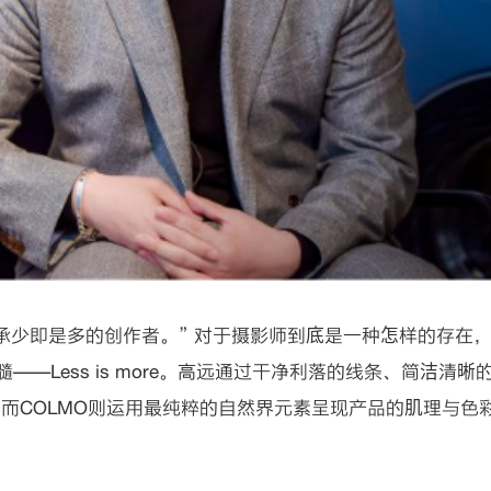
承少即是多的创作者。” 对于摄影师到底是一种怎样的存在
髓——Less is more。高远通过干净利落的线条、简洁
而COLMO则运用最纯粹的自然界元素呈现产品的肌理与色