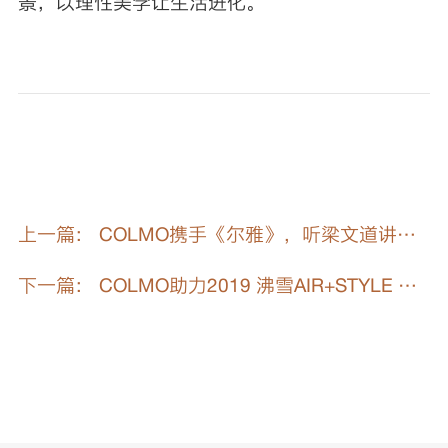
景，以理性美学让生活进化。
上一篇： COLMO携手《尔雅》，听梁文道讲述
风雨十四载，传奇上百年的包豪斯革命
下一篇： COLMO助力2019 沸雪AIR+STYLE 圆
满落幕 引领全球菁英用户高阶生活之美