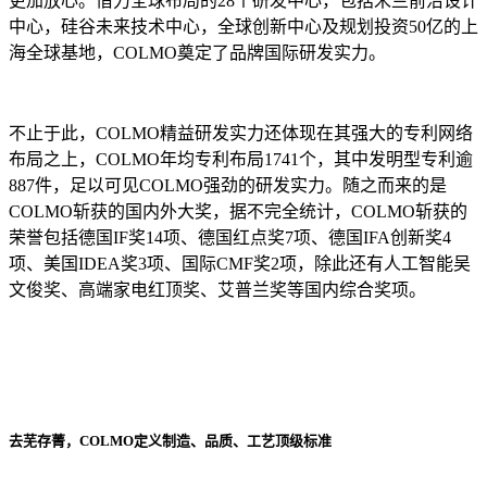
更加放心。借力全球布局的28个研发中心，包括米兰前沿设计
中心，硅谷未来技术中心，全球创新中心及规划投资50亿的上
海全球基地，COLMO奠定了品牌国际研发实力。
不止于此，COLMO精益研发实力还体现在其强大的专利网络
布局之上，COLMO年均专利布局1741个，其中发明型专利逾
887件，足以可见COLMO强劲的研发实力。随之而来的是
COLMO斩获的国内外大奖，据不完全统计，COLMO斩获的
荣誉包括德国IF奖14项、德国红点奖7项、德国IFA创新奖4
项、美国IDEA奖3项、国际CMF奖2项，除此还有人工智能吴
文俊奖、高端家电红顶奖、艾普兰奖等国内综合奖项。
去芜存菁，COLMO定义制造、品质、工艺顶级标准