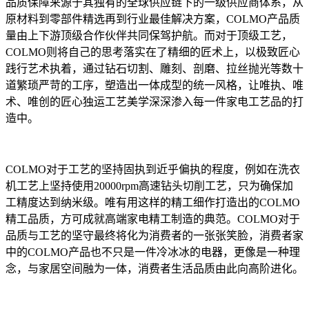
品质保障来源于其独有的全球供应链下的一级供应商体系，从
原材料到零部件精选再到行业最佳解决方案，COLMO产品质
量由上下游顶级合作伙伴共同保驾护航。而对于顶级工艺，
COLMO则将自己的思考落实在了精细的匠术上，以极致匠心
践行艺术执着，通过钻石切割、雕刻、剖磨、拉丝抛光等数十
道繁琐严苛的工序，塑造出一体成型的统一风格，让唯执、唯
术、唯创的匠心独运工艺美学深深渗入每一件家电工艺品的打
造中。
COLMO对于工艺的坚持固执到近乎偏执的程度，例如在洗衣
机工艺上坚持使用20000rpm高速钻头切削工艺，只为确保加
工精度达到纳米级。唯有用这样的精工细作打造出的COLMO
精工品质，方可成就高端家电精工制造的典范。COLMO对于
品质与工艺的坚守最终将化为消费者的一张张笑脸，消费者家
中的COLMO产品也不只是一件冷冰冰的电器，更像是一种理
念，与家居空间融为一体，消费者生活品质由此向高阶进化。