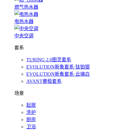
燃气热水器
电热水器
中央空调
套系
TURING 2.0图灵套系
EVOLUTION新象套系·钛铂银
EVOLUTION新象套系·云璃白
AVANT睿极套系
场景
起居
洗护
厨房
卫浴