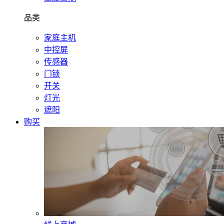
品类
家庭主机
中控屏
传感器
门锁
开关
灯光
遮阳
购买