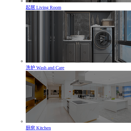
起居
Living Room
洗护
Wash and Care
厨房
Kitchen