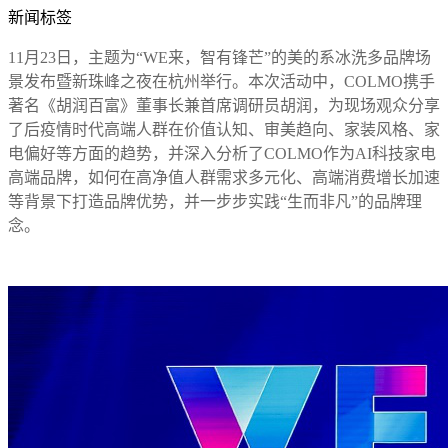
新闻标签
11月23日，主题为“WE来，智有锋芒”的美的系冰洗多品牌场
景发布暨新珠峰之夜在杭州举行。本次活动中，COLMO携手
著名《胡润百富》董事长兼首席调研员胡润，为现场观众分享
了后疫情时代高端人群在价值认知、审美趋向、家装风格、家
电偏好等方面的趋势，并深入分析了COLMO作为AI科技家电
高端品牌，如何在高净值人群需求多元化、高端消费增长加速
等背景下打造品牌优势，并一步步实践“生而非凡”的品牌理
念。