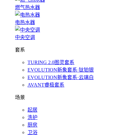
燃气热水器
电热水器
中央空调
套系
TURING 2.0图灵套系
EVOLUTION新象套系·钛铂银
EVOLUTION新象套系·云璃白
AVANT睿极套系
场景
起居
洗护
厨房
卫浴