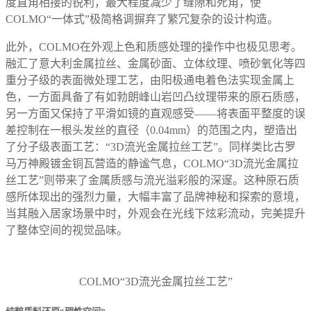
度直角相接的锐利，最大程度减少了缝隙和死角，使
COLMO“一体式”极简格调摒弃了繁冗复杂的设计构造。
此外，COLMO在外观上色和质感处理的操作中也极见思考。
融汇了意大利金属拉丝、金属砂面、立体纹理、喷砂氧化等四
重分子级的表面微处理工艺，由阳极通电着色法实现金属上
色，一方面具备了有如勃朗峰山岩凹凸纹理带来的原石质感，
另一方面又保持了平滑如镜的直观感受——将表面平整度的误
差控制在一根头发丝的直径（0.04mm）的范围之内，塑造出
了分子级表面工艺：“3D流光金属拉丝工艺”。同样类比古罗
马万神殿镀金铜瓦营造的静谧气息，COLMO“3D流光金属拉
丝工艺”则带来了金属质感与流光溢彩般的深邃。这种原石质
感所体现出的强烈力量，大幅丰富了品牌神秘和探索的意境，
当其融入居家场景中时，外观会在光线下炫彩流动，完美提升
了整体空间的视觉品味。
COLMO“3D流光金属拉丝工艺”