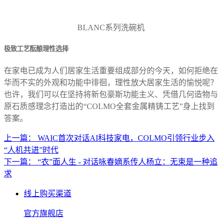
BLANC系列洗碗机
极致工艺酝酿理性选择
在家电已成为人们居家生活重要组成部分的今天，如何拒绝在
华而不实的外观和功能中徘徊，理性放大居家生活的愉悦呢？
也许，我们可以在坚持将新包豪斯功能主义、凭借几何造物与
原石质感理念打造出的“COLMO全套金属精铸工艺”身上找到
答案。
上一篇： WAIC首次对话AI科技家电，COLMO引领行业步入
“人机共进”时代
下一篇： “衣”面人生 - 对话咏春嫡系传人杨立：无束是一种追
求
线上购买渠道
官方旗舰店