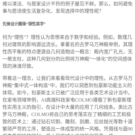
难以清洁、与居家设计不符的例子屡见不鲜。那么，如何避免
事与愿违使生活复杂化，发现选择中的理性呢？
先锋设计雕琢“理性美学”
何为“理性”？理性认为思想来自于数学和经验。例如，数理几
何对建筑的影响源远流长。拿著名的古罗马万神殿举例，其理
性而平衡的特点便源自几何造物这一概念：殿内宽广孔光，无
一根支柱，这种几何划分的比例将万神殿“一体化”的空间感体
现的淋漓尽致。
带着这一理念，让我们来看看现代设计中的理性。从古罗马万
神殿“集中式一体构造”中，我们可以洞悉到包豪斯功能主义的
体现。如今，包豪斯主义已被广泛应用于各类艺术设计当中。
在家电领域举例，AI高端科技家电COLMO遵循了新包豪斯理
性实用主义的指引，在设计中大量的应用了几何线条。类比古
罗马万神殿，COLMO将自己的思考落实在了精细的工艺和极
致的匠术上：通过钻石切割、雕刻、剖磨、拉丝抛光等数十道
繁琐严苛的工序，塑造出一体成型的统一风格。凭借线与面90