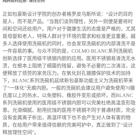
纯粹质料还原“理性空间”
正如包豪斯设计学院的创办者格罗皮乌斯所说：“设计的目的
是人，而不是产品。”当我们谈到理性，另外一则便是要将时
间和空间还给用户。用户对于健康生活的态度是严格的，尤其
是母婴和老人，特殊人群对于环境的需求和标准更显重要。越
多人选择使用洗碗机的同时，也会发现洗碗机的内部清洗不是
一件容易的事。与众不同的是，COLMO BLANC系列洗碗机
创新选择了医用级不锈钢内胆的应用。医用不锈钢易清洗无水
渍，在根本上阻绝了细菌的残留，避免不必要的二次清洁，这
便释放了烦劳的家务压力。在氧化封孔镀膜保护技术的加持
下，BLANC系列洗碗机延续新包豪斯功能主义为洗碗机带来
了“一体化”无痕内胆。一般的洗碗机会建议用户避免使用70摄
氏度以上的热水，以免塑料、橡胶件变形或损坏。而BLANC
系列洗碗机使用的医用级不锈钢内胆可以完美杜绝高温变形隐
患。光滑细腻、耐用抗蚀的医用不锈钢不同于普通材质，完全
没有金属离子析出，高温环境下也不会产生对人体有害的物
质，在给用户带来值得信赖的完美呵护中，真正做到了“设计
释放理性空间”。