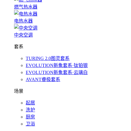
燃气热水器
电热水器
中央空调
套系
TURING 2.0图灵套系
EVOLUTION新象套系·钛铂银
EVOLUTION新象套系·云璃白
AVANT睿极套系
场景
起居
洗护
厨房
卫浴