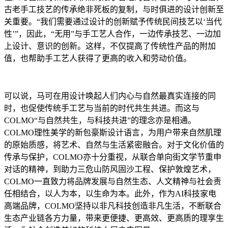
古老手工技艺的传承绝非死板的复制，与时俱进的设计创新至
关重要。“我们需要通过设计的创新赋予传统民间技艺以‘当代
性’”，因此，“无用”与手工艺人合作，一边传承技艺、一边加
上设计、意识的创新。这样，不仅提高了传统性产品的附加
值，也帮助手工艺人获得了更高的收入和劳动价值。
可以说，马可在用设计唤起人们内心与自然最真实连接的同
时，也促使传统手工艺与当前的时代共生共进。而这与
COLMO“与自然共生，与科技共进”的理念亦是相通。
COLMO理性美学的新包豪斯设计语言，为用户带来自然肌理
的原始质感，将艺术、自然与生活紧密融合。对于文化价值的
传承与保护，COLMO亦十分重视，从联合单向街文学节重申
对话的精神，到助力三危山防风固沙工程、保护敦煌艺术，
COLMO一直致力将品牌发展与自然生态、人文精神与社会责
任相结合，以人为本，以生命为本。此外，作为AI科技家电
高端品牌，COLMO坚持以非凡科技创造非凡生活，不断联合
生态产业链各方力量，带来更便捷、更高效、更高质的理享生