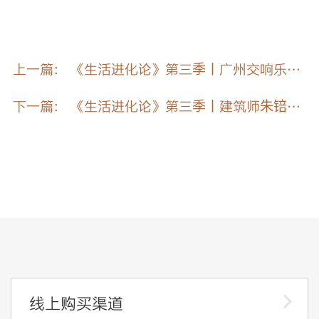
上一篇： 《生活进化论》第三季丨广州交响乐团
团长陈擎：谱写理性与秩序，奏鸣理享空间
下一篇： 《生活进化论》第三季丨建筑师朱锫：
挖掘自然根源，创造理享空间
线上购买渠道