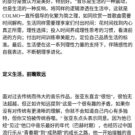
的部分是我认为是美好，特别好。”音乐是生活的一种震动，
也是生活的一种反响，将同样的逻辑渗透在生活中，这就是
COLMO一直所倡导的化繁为简之理，如同欣赏一首歌曲需要
时间解构，生活同样需要理享家们付出时间：花时间找到内心
真正所需，理性选择；投入时间养成理性思考的习惯，看清前
进的方向；付出时间训练审美能力，定位自己品质生活的标
准。最后，生活便在这一系列理性力量的支持下，伴随感性的
自我表达，不断朝理享进化。
定义生活，前瞻致远
面对过去传统而伟大的音乐作品，张亚东直言“很怕”，很怕无
法超越，但正如许知远提到“这是一个很有趣的矛盾，如果你
没有对传统有更清晰的理解，你就不会知道自己内心有多独
特，但你又怕被传统吞噬。” 张亚东点头表示同意。因为他已
经“见过”他口中音乐最好的年代（巴赫时期），也经历过中国
流行乐从“青春期”到“成熟期”的成长之路，他一开始接触的音