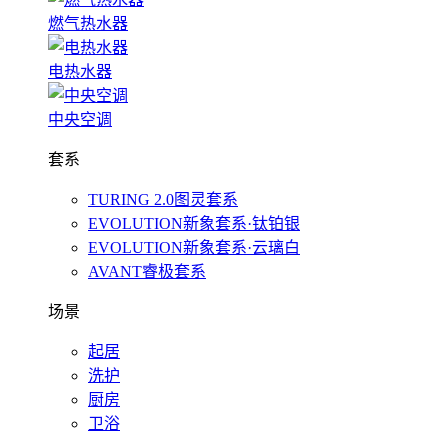
燃气热水器
电热水器
中央空调
套系
TURING 2.0图灵套系
EVOLUTION新象套系·钛铂银
EVOLUTION新象套系·云璃白
AVANT睿极套系
场景
起居
洗护
厨房
卫浴