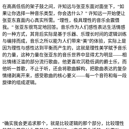
在高高低低的架子鼓之间，许知远与张亚东面对面坐下，“如
果让你选择一种音乐类型，你会选什么？” 许知远一开始便让
张亚东直面内心真实所需。“理性，极具理性的音乐会震慑
我。” 张亚东很笃定地回答。音乐作为人们感性表达生活情感
的一种方式，其背后实际是基于乐器、乐理长时间的逻辑训练
与编排而成，音乐之所以能为人们带来“美”的体验，实际上是
因为理性与感性达到平衡而产生的，这就是理性美学赋予音乐
的力量，这种力量在张亚东的音乐世界中显得尤为明显——相
比情绪泛滥的部分流行歌曲，他更喜欢沉稳低调的爵士乐，而
他听一首歌，不止于听，还会将歌曲解构，把歌曲表达的复杂
情绪剥离开来，感受歌曲的核心要义——每一个音符和每一段
旋律的组成逻辑。
“确实我会更追求那个，就是比较逻辑的那个部分，比较理性