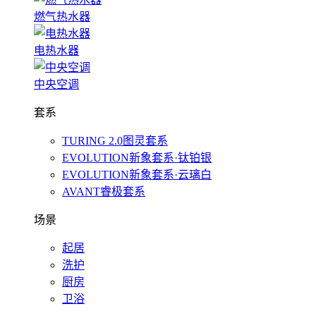
燃气热水器
电热水器
中央空调
套系
TURING 2.0图灵套系
EVOLUTION新象套系·钛铂银
EVOLUTION新象套系·云璃白
AVANT睿极套系
场景
起居
洗护
厨房
卫浴