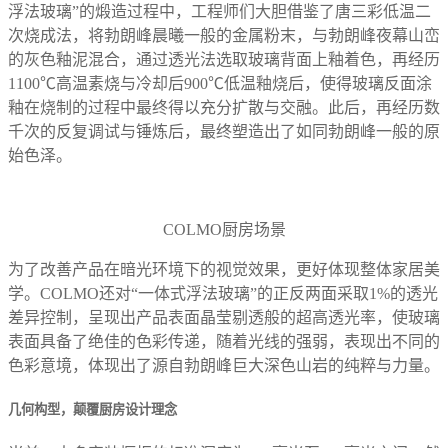
浮法玻璃”的煅造过程中，工程师们大胆借鉴了唐三彩低温二
次烧成法，将勃朗峰晨曦一般的金属粉末，与勃朗峰夜幕山峦
的灰色釉泥混合，通过透光法选取玻璃背面上釉着色，再经历
1100℃高温素烧与冷却后900℃低温釉烧后，使得玻璃反面涂
釉在烧制的过程中最终得以充分扩散与交融。此后，再经历数
千次的反复调试与锤炼后，最终塑造出了如同勃朗峰一般的原
始色泽。
COLMO厨房场景
为了改善产品在暗光环境下的视觉效果，更好体现整体家居美
学。COLMO还对“一体式浮法玻璃”的正反两面采取1%的透光
差异控制，呈现出产品表面晶莹剔透般的超高透光率，使玻璃
表面具备了绝佳的色彩传递，随着光线的强弱，表现出不同的
色彩意境，体现出了源自勃朗峰巨大深色山岩的纯粹与力量。
几何构型，颠覆厨房设计理念