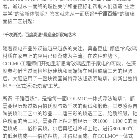
著，通过从一而终的理性美学和品控标准帮助人们塑造“生活
美学”的崭新体验呢？答案就先从一面历经
“千锤百炼”
的玻璃
面板工艺讲起：
“千次调试，百度高温”煅造全新家电艺术
随着家电产品外观被越来越多的关注，具备更佳“颜值”的玻璃
材质在家电上的应用已逐渐成为主流。在这种趋势下，
COLMO工程师们开始重新思考玻璃应用于家电的可能，在深
度参考借鉴过高档地标建筑和高端轿车风挡玻璃工艺的经验
后，大胆应用了一整块德国肖特浮法超透明玻璃，创新出独特
地 “一体式浮法玻璃”工艺。
所谓“千锤百炼”，是指每一面COLMO“一体式浮法玻璃”，都
需要经历超过数百摄氏度与数千次的调试和煅造。其灵感源自
陶瓷烧制工艺中的珍品——唐三彩的烧造工艺。胎质细腻，釉
色瑰丽的唐三彩，需要在上釉之前经历一次1000－1100℃的高
温烧成——俗称素烧，尔后再经过冷却上釉，进行800-900℃
的低温烧成——俗称釉烧，才得以而成。在COLMO“一体式