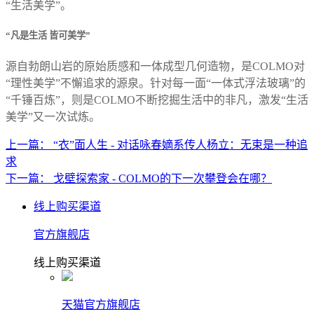
“生活美学”。
“凡是生活 皆可美学”
源自勃朗山岩的原始质感和一体成型几何造物，是COLMO对
“理性美学”不懈追求的源泉。针对每一面“一体式浮法玻璃”的
“千锤百炼”，则是COLMO不断挖掘生活中的非凡，激发“生活
美学”又一次试炼。
上一篇： “衣”面人生 - 对话咏春嫡系传人杨立：无束是一种追
求
下一篇： 戈壁探索家 - COLMO的下一次攀登会在哪？
线上购买渠道
官方旗舰店
线上购买渠道
天猫官方旗舰店