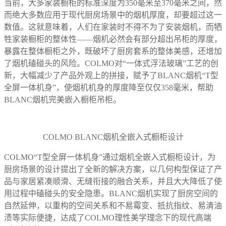
当前，大多家装橱柜的标准深度为350毫米至370毫米之间，然
而绝大多数应用于现代厨房场景中的烟机厚度，却要超过这一
数值。这就意味着，人们在家装时不得不为了安装烟机，而牺
牲家装橱柜的整体性——烟机必然会有部分超出吊柜的厚度，
暴露在整体橱柜之外，既破坏了厨房套系的整体美感，还增加
了烟机磕碰头的风险。COLMO对“一体式浮法玻璃”工艺的创
新，大幅减少了产品外观上的拼接，赋予了BLANC烟机“T型
全屏一体机身”，使烟机机身的厚度降至仅仅358毫米，帮助
BLANC烟机完美嵌入橱柜吊柜。
COLMO BLANC烟机全嵌入式橱柜设计
COLMO“T型全屏一体机身”通过烟机全嵌入式橱柜设计，为
厨房场景的设计提出了全新的解决方案，以几何构型保证了产
品与家居紧凑顺滑、无缝衔接的融合关系，并且大大降低了使
用过程中磕碰头的安全隐患。BLANC烟机实现了厨房空间的
自然延伸，以重构的空间关系和不易霉变、抵抗指纹、易清油
渍等实际便捷，达成了COLMO理性美学理念下的现代高端