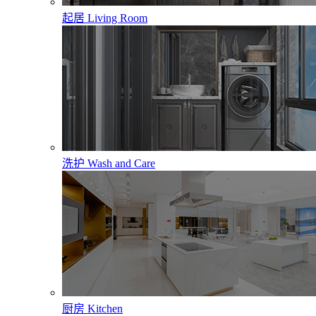
起居
Living Room
洗护
Wash and Care
厨房
Kitchen