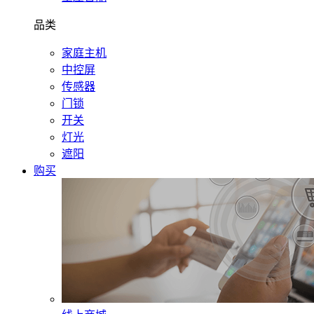
品类
家庭主机
中控屏
传感器
门锁
开关
灯光
遮阳
购买