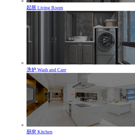
起居
Living Room
洗护
Wash and Care
厨房
Kitchen