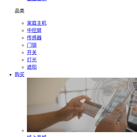
品类
家庭主机
中控屏
传感器
门锁
开关
灯光
遮阳
购买